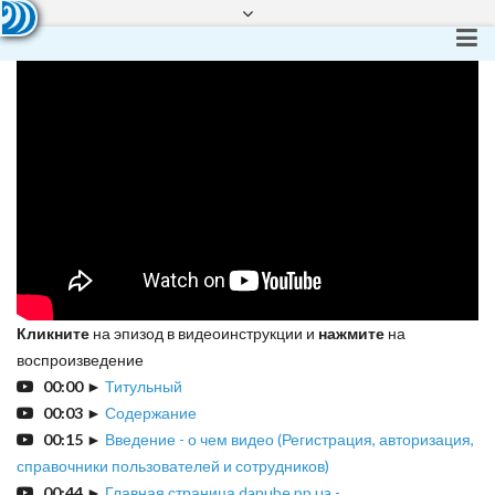
КАК РЕГИСТРИРОВАТЬСЯ
Реєстрація
Вхід
Кликните
на эпизод в видеоинструкции и
нажмите
на
воспроизведение
00:00
►
Титульный
00:03
►
Содержание
00:15
►
Введение - о чем видео (Регистрация, авторизация,
справочники пользователей и сотрудников)
00:44
►
Главная страница danube.pp.ua -